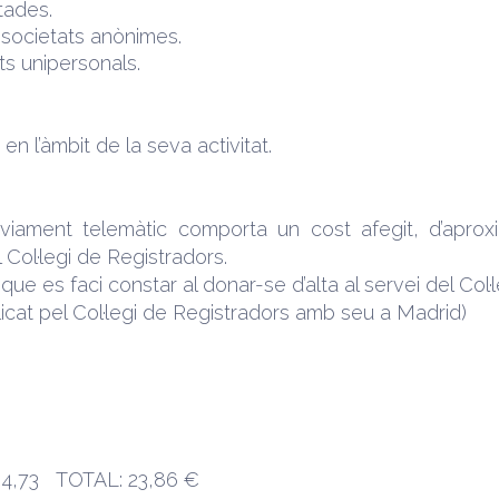
itades.
s societats anònimes.
ts unipersonals.
n l’àmbit de la seva activitat.
viament telemàtic comporta un cost afegit, d’aprox
 Col·legi de Registradors.
ue es faci constar al donar-se d’alta al servei del Col·
icat pel Col·legi de Registradors amb seu a Madrid)
4,73 TOTAL: 23,86 €