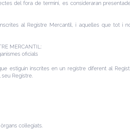
fectes del fora de termini, es consideraran presentades 
rites al Registre Mercantil, i aquelles que tot i n
TRE MERCANTIL:
ganismes oficials
estiguin inscrites en un registre diferent al Regist
el seu Registre.
 òrgans col·legiats.